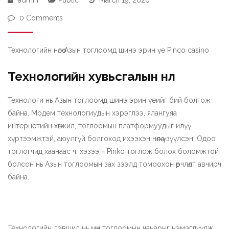
admin
Public
March 19, 2026
0 Comments
Технологийн нөлөө Азын тоглоомд шинэ эрин үе Pinco casino
Технологийн хувьсгалын нөлөө
Технологи нь Азын тоглоомд шинэ эрин үеийг бий болгож
байна. Модем технологиудын хэрэглээ, ялангуяа
интернетийн хөгжил, тоглоомын платформуудыг илүү
хүртээмжтэй, аюулгүй болгоход ихээхэн нөлөө үзүүлсэн. Одоо
тоглогчид хаанаас ч, хэзээ ч
Pinko
тоглож болох боломжтой
болсон нь Азын тоглоомын зах зээлд томоохон өөрчлөлт авчирч
байна.
Технологийн дэвшил нь мөн тоглоомын чанарыг нэмэгдүүлж,