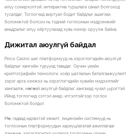
илүү сонирхолтой, интерактив туршлага санал болгоход
тусалдаг. Тоглогчид виртуал бодит байдлыг ашиглах
боломжтой болсон нь тэдний тоглоомын мэдрэмжийг
амьдралыг илүү ойртуулахад хувь нэмэр оруулж байна.
Дижитал аюулгүй байдал
Pinco Casino шиг платформууд нь хэрэглэгчдийн аюулгүй
байдлыг хамгийн түрүүнд тавьдаг. Орчин үеийн
криптографийн технологи, хоёр шатлалын баталгаажуулалт
зэрэг арга хэмжээ нь хэрэглэгчдийн хувийн мэдээллийг
хамгаалж, мөнгөний аюулгүй байдлыг хангахад чухал үүрэгтэй.
Иймд тоглогчид сэтгэл амар, итгэлтэйгээр тоглох
боломжтой болдог.
Мөн, гадаад идэвхтэй хяналт, лицензийн системүүд нь
тоглоомын платформуудын хариуцлагатай ажиллагааг
дэмжиж, хэрэглэгчдэд шударга тоглоомын орчин