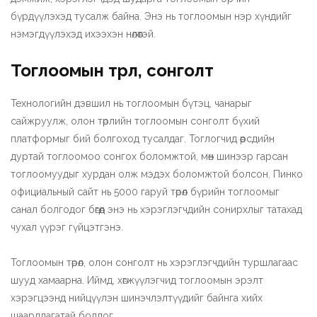
бүрдүүлэхэд тусалж байна. Энэ нь тоглоомын нэр хүндийг
нэмэгдүүлэхэд ихээхэн нөлөөтэй.
Тоглоомын төрөл, сонголт
Технологийн дэвшил нь тоглоомын бүтэц, чанарыг
сайжруулж, олон төрлийн тоглоомын сонголт бүхий
платформыг бий болгоход тусалдаг. Тоглогчид өөрсдийн
дуртай тоглоомоо сонгох боломжтой, мөн шинээр гарсан
тоглоомуудыг хурдан олж мэдэх боломжтой болсон. Пинко
официальный сайт нь 5000 гаруй төрөл бүрийн тоглоомыг
санал болгодог бөгөөд энэ нь хэрэглэгчдийн сонирхлыг татахад
чухал үүрэг гүйцэтгэнэ.
Тоглоомын төрөл, олон сонголт нь хэрэглэгчдийн туршлагаас
шууд хамаарна. Иймд, хөгжүүлэгчид тоглоомын эрэлт
хэрэгцээнд нийцүүлэн шинэчлэлтүүдийг байнга хийх
шаардлагатай болдог.