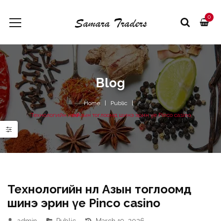
0
Blog
Home
Public
Технологийн нөлөө Азын тоглоомд шинэ эрин үе Pinco casino
Технологийн нөлөө Азын тоглоомд
шинэ эрин үе Pinco casino