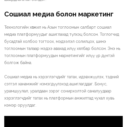
Сошиал медиа болон маркетинг
Технологийн хөгжил нь Азын тоглоомын салбарт сошиал
медиа платформуудыг ашиглахад түлхэц болсон. Тоглогчид
бусадтай холбоо тогтоох, мэдээлэл солилцох, шинэ
тоглоомын талаар мэдээ авахад илүү хялбар болсон. Энэ нь
тоглоомын платформуудын маркетингийг илүү үр дүнтэй
болгож байна.
Сошиал медиа нь хэрэглэгчдийг татах, идэвхжүүлэх, тэдний
сэтгэл ханамжийг нэмэгдүүлэхэд ашиглагддаг. Бонус,
урамшуулал, уралдаан зэрэг сонирхолтой саналуудаар
хэрэглэгчдийг татах нь платформын амжилтад чухал хувь
нэмэр оруулдаг.