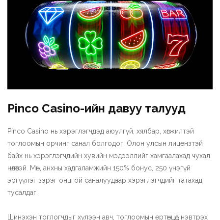
Pinco Casino-ийн давуу талууд
Pinco Casino нь хэрэглэгчдэд аюулгүй, хялбар, хөгжилтэй
тоглоомын орчинг санал болгодог. Олон улсын лицензтэй
байх нь хэрэглэгчдийн хувийн мэдээллийг хамгаалахад чухал
нөлөөтэй. Мөн, анхны хадгаламжийн 150% бонус, 250 үнэгүй
эргүүлэг зэрэг онцгой саналуудаар хэрэглэгчдийг татахад
тусалдаг.
Шинэхэн тоглогчдыг хүлээн авч, тоглоомын ертөнцөд нэвтрэх