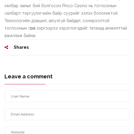
хялбар замыг бий болгосон Pinco Casino нь тоглоомын
салбарт тэргүүлэгчийн байр суурийг эзлэх боломжтой.
Технологийн дэвшил, аюулгүй байдал, сонирхолтой
тоглоомын төрөл зэргээрээ хэрэглэгчдийг татахад амжилттай
ажиллаж байна.
Shares
Leave a comment