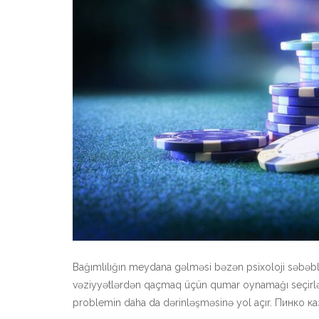
Bağımlılığın meydana gəlməsi bəzən psixoloji səbəblərl
vəziyyətlərdən qaçmaq üçün qumar oynamağı seçirlər
problemin daha da dərinləşməsinə yol açır. Пинко ка