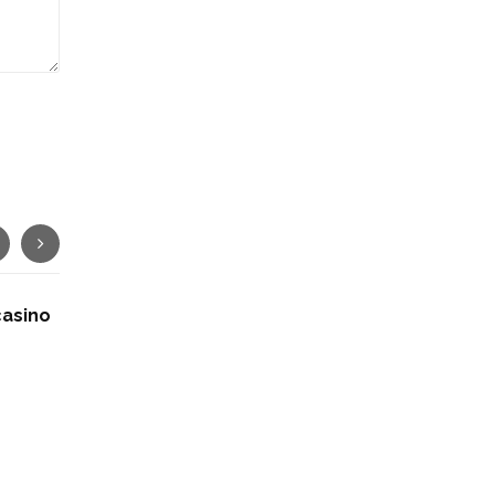
casino
Migliori Siti Slot Online 2026: top
Kakvi su
slot e strategie per un gioco
Hrvatsko
divertente e
Public
Public
August 5, 2026