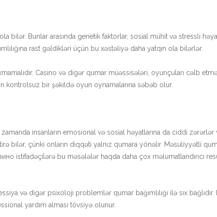
i
 bilər. Bunlar arasında genetik faktorlar, sosial mühit və stressli həya
ımlılığına rast gəldikləri üçün bu xəstəliyə daha yatqın ola bilərlər.
xmamalıdır. Casino və digər qumar müəssisələri, oyunçuları cəlb etm
arın kontrolsuz bir şəkildə oyun oynamalarına səbəb olur.
 zamanda insanların emosional və sosial həyatlarına da ciddi zərərlər 
 itirə bilər, çünki onların diqqəti yalnız qumara yönəlir. Məsuliyyətli qu
ино istifadəçilərə bu məsələlər haqda daha çox məlumatlandırıcı res
essiya və digər psixoloji problemlər qumar bağımlılığı ilə sıx bağlıdır.
sional yardım alması tövsiyə olunur.