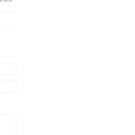
da əldə