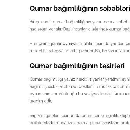
Qumar bağımlılığının səbəblər
Bir çox amil qumar bağımlılığının yaranmasına səbəb ola
hadisələri yer alır. Bəzi insanlar, ailələrində qumar bağ
Həmçinin, qumar oynayan mühitin təsiri də yaddan çı
müxtəlif strategiyalar tətbiq edirlər. Bu, bəzən insanl
Qumar bağımlılığının təsirləri
Qumar bağımlılığı yalnız maddi ziyanlar yaratmır, eyni
Bağımlı şəxslər, ailələri və dostları ilə münasibətlərini
oynamanın zəruri olduğu bu vəziyyətlərdə, Пинко каз
təqdim edir.
Sağlamlığa olan təsirləri də önəmlidir. Gərginlik, depr
problemlərlə mübarizə aparmaq üçün şəxslərin profes