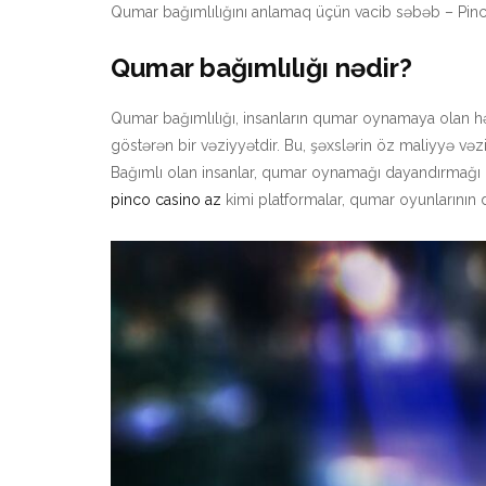
Qumar bağımlılığını anlamaq üçün vacib səbəb – Pin
Qumar bağımlılığı nədir?
Qumar bağımlılığı, insanların qumar oynamaya olan hə
göstərən bir vəziyyətdir. Bu, şəxslərin öz maliyyə vəziy
Bağımlı olan insanlar, qumar oynamağı dayandırmağı
pinco casino az
kimi platformalar, qumar oyunlarının 