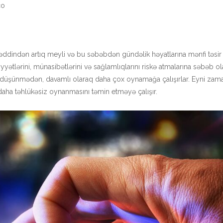
co
ddindən artıq meyli və bu səbəbdən gündəlik həyatlarına mənfi təsir
yətlərini, münasibətlərini və sağlamlıqlarını riskə atmalarına səbəb ola
 düşünmədən, davamlı olaraq daha çox oynamağa çalışırlar. Eyni zam
daha təhlükəsiz oynanmasını təmin etməyə çalışır.