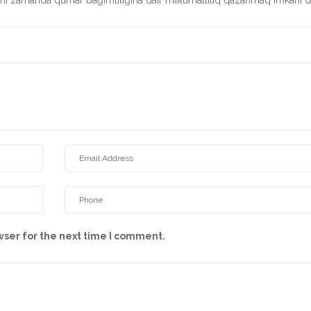
 eyni zamanda qumar bağımlılığına dair məlumatlılıq qazanmaq imkanı 
wser for the next time I comment.