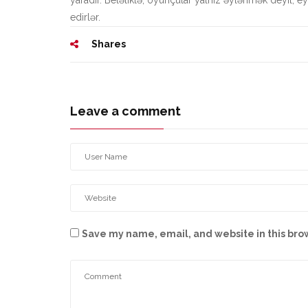
yaradır. Beləliklə, oyunçular yalnız əylənmək deyil,
edirlər.
Shares
Leave a comment
Save my name, email, and website in this bro