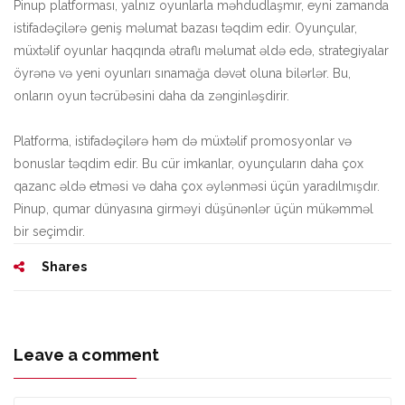
Pinup platforması, yalnız oyunlarla məhdudlaşmır, eyni zamanda
istifadəçilərə geniş məlumat bazası təqdim edir. Oyunçular,
müxtəlif oyunlar haqqında ətraflı məlumat əldə edə, strategiyalar
öyrənə və yeni oyunları sınamağa dəvət oluna bilərlər. Bu,
onların oyun təcrübəsini daha da zənginləşdirir.
Platforma, istifadəçilərə həm də müxtəlif promosyonlar və
bonuslar təqdim edir. Bu cür imkanlar, oyunçuların daha çox
qazanc əldə etməsi və daha çox əylənməsi üçün yaradılmışdır.
Pinup, qumar dünyasına girməyi düşünənlər üçün mükəmməl
bir seçimdir.
Shares
Leave a comment