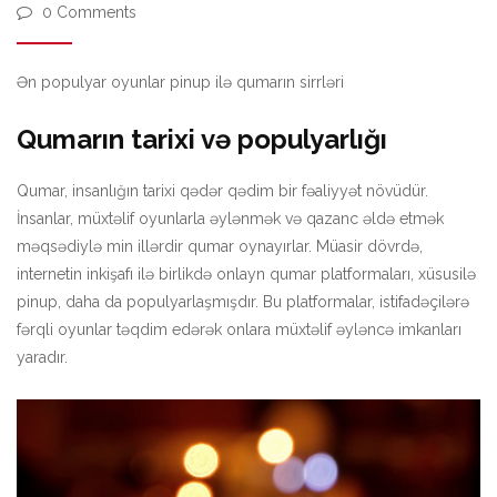
0 Comments
Ən populyar oyunlar pinup ilə qumarın sirrləri
Qumarın tarixi və populyarlığı
Qumar, insanlığın tarixi qədər qədim bir fəaliyyət növüdür.
İnsanlar, müxtəlif oyunlarla əylənmək və qazanc əldə etmək
məqsədiylə min illərdir qumar oynayırlar. Müasir dövrdə,
internetin inkişafı ilə birlikdə onlayn qumar platformaları, xüsusilə
pinup
, daha da populyarlaşmışdır. Bu platformalar, istifadəçilərə
fərqli oyunlar təqdim edərək onlara müxtəlif əyləncə imkanları
yaradır.