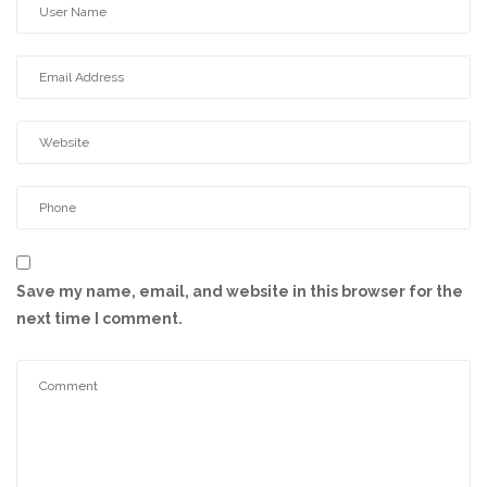
Save my name, email, and website in this browser for the
next time I comment.