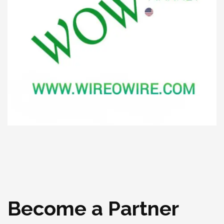
Become a Partner