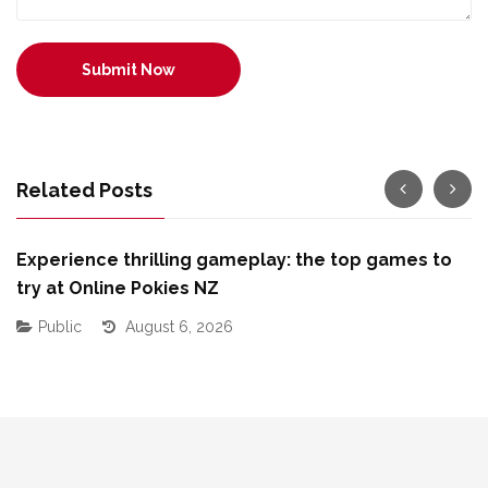
Submit Now
Related Posts
Experience thrilling gameplay: the top games to
O
try at Online Pokies NZ
y
Public
August 6, 2026