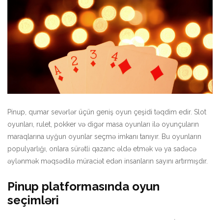
Pinup, qumar sevərlər üçün geniş oyun çeşidi təqdim edir. Slot
oyunları, rulet, pokker və digər masa oyunları ilə oyunçuların
maraqlarına uyğun oyunlar seçmə imkanı tanıyır. Bu oyunların
populyarlığı, onlara sürətli qazanc əldə etmək və ya sadəcə
əylənmək məqsədilə müraciət edən insanların sayını artırmışdır.
Pinup platformasında oyun
seçimləri