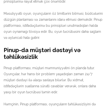
prinsiplərinə riayət etmək çox önəmlidir.
Məsuliyyətli oyun, oyunçuların öz limitlərini bilməsi, büdcələrini
düzgün planlaması və zamanlarını idarə etməsi deməkdir. Pinup
platforması, istifadəçilərinə bu prinsipləri unutmadıqları halda
oyun oynamağı tövsiyə edir. Bu, oyun təcrübəsini daha sağlam
və əyləncəli hala gətirir.
Pinup-da müştəri dəstəyi və
təhlükəsizlik
Pinup platforması, müştəri məmnuniyyətini ön planda tutur.
Oyunçular, hər hansı bir problem yaşadıqları zaman 24/7
müştəri dəstəyi ilə əlaqə saxlaya bilərlər. Bu xidmət,
istifadəçilərin suallarına sürətli cavablar verərək, onlara daha
yaxşı bir oyun təcrübəsi təmin edir.
Həmçinin, Pinup platforması, oyunçuların təhlükəsizliyini də