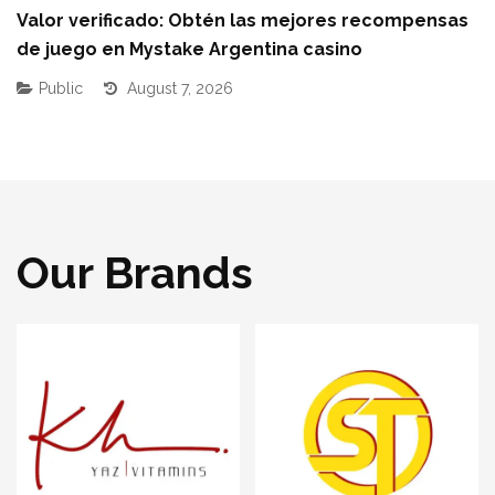
Valor verificado: Obtén las mejores recompensas
U
de juego en Mystake Argentina casino
g
Public
August 7, 2026
Our Brands