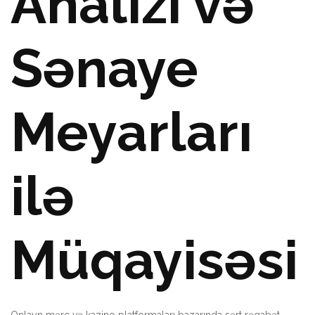
Analizi və
Sənaye
Meyarları
ilə
Müqayisəsi