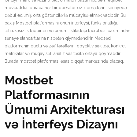
Onlayn mərc və kazino platformaları bazarında sərt rəqabət
mövcuddur, burada hər bir operator öz xidmətlərini sənayedə
qəbul edilmiş orta göstəricilərlə müqayisə etmək vacibdir. Bu
baxış Mostbet platformasını onun interfeysi, funksionallığı,
təhlükəsizlik tədbirləri və ümumi istifadəçi təcrübəsi baxımından
sənaye standartlarına nisbətən qiymətləndirir. Məqsəd,
platformanın güclü və zəif tərəflərini obyektiv şəkildə, konkret
metrikalar və müqayisəli analiz vasitəsilə ortaya qoymaqdır.
Burada
mostbet
platforması əsas diqqət mərkəzində olacaq.
Mostbet
Platformasının
Ümumi Arxitekturası
və İnterfeys Dizaynı