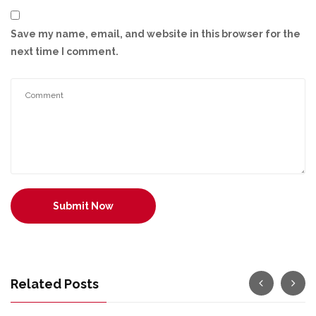
Save my name, email, and website in this browser for the
next time I comment.
Submit Now
Related Posts