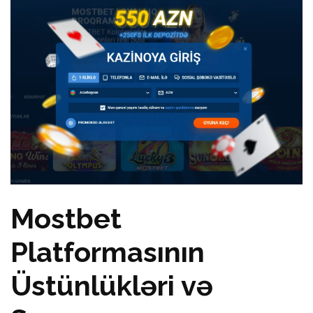
Mostbet
Platformasının
Üstünlükləri və