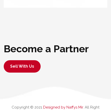
Become a Partner
Sell With Us
Copyright © 2021
Designed by Naffys Mir
. All Right