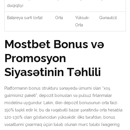
dəqiqliyi
Batareya sərfi (orta)
Orta
Yüksək-
Qənaətcil
Orta
Mostbet Bonus və
Promosyon
Siyasətinin Təhlili
Platformanın bonus strukturu sənayedə ümumi olan “xoş
gəlmisiniz paketi”, depozit bonusları və pulsuz fırlanmalar
modelinə uyğundur. Lakin, ilkin depozit bonusunun orta faizi
150% təşkil edir ki, bu da rəqabətli bazar şəraitində orta hesabla
120-130% olan göstəricidən yüksəkdir. Əks tərəfdən, bonus
vəsaitlərini çıxarmaq üçün tələb olunan mərc tələbi (wagering