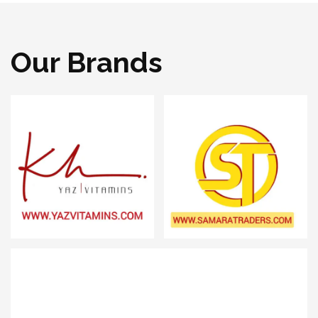
Our Brands