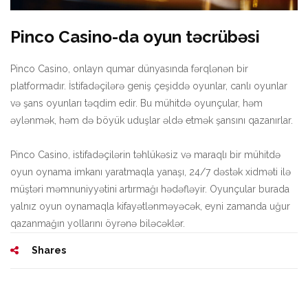
Pinco Casino-da oyun təcrübəsi
Pinco Casino, onlayn qumar dünyasında fərqlənən bir
platformadır. İstifadəçilərə geniş çeşiddə oyunlar, canlı oyunlar
və şans oyunları təqdim edir. Bu mühitdə oyunçular, həm
əylənmək, həm də böyük uduşlar əldə etmək şansını qazanırlar.
Pinco Casino, istifadəçilərin təhlükəsiz və maraqlı bir mühitdə
oyun oynama imkanı yaratmaqla yanaşı, 24/7 dəstək xidməti ilə
müştəri məmnuniyyətini artırmağı hədəfləyir. Oyunçular burada
yalnız oyun oynamaqla kifayətlənməyəcək, eyni zamanda uğur
qazanmağın yollarını öyrənə biləcəklər.
Shares