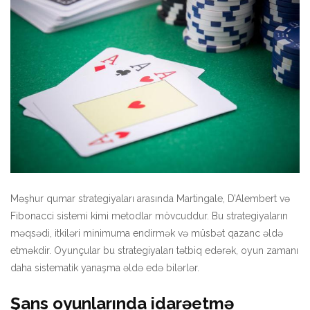
Məşhur qumar strategiyaları arasında Martingale, D’Alembert və
Fibonacci sistemi kimi metodlar mövcuddur. Bu strategiyaların
məqsədi, itkiləri minimuma endirmək və müsbət qazanc əldə
etməkdir. Oyunçular bu strategiyaları tətbiq edərək, oyun zamanı
daha sistematik yanaşma əldə edə bilərlər.
Şans oyunlarında idarəetmə