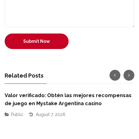
Submit Now
Related Posts
Valor verificado: Obtén las mejores recompensas
U
de juego en Mystake Argentina casino
g
Public
August 7, 2026