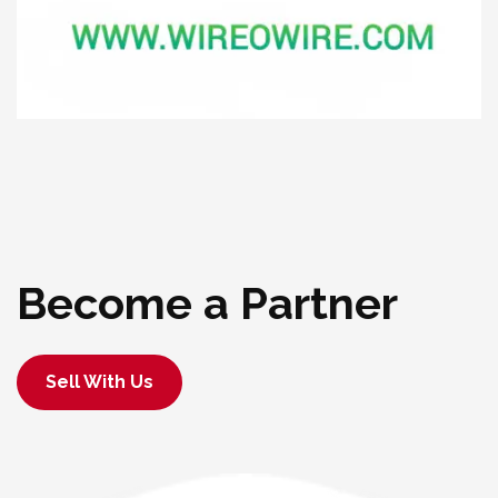
Become a Partner
Sell With Us