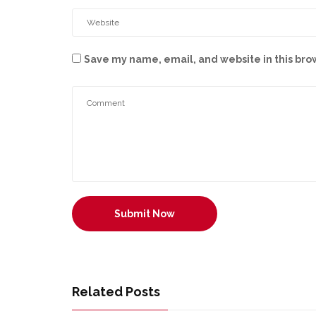
Save my name, email, and website in this bro
Submit Now
Related Posts