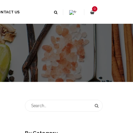
0
NTACT US