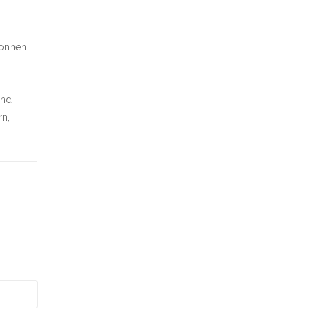
können
und
rn,