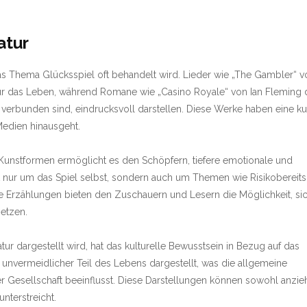
atur
das Thema Glücksspiel oft behandelt wird. Lieder wie „The Gambler“ v
für das Leben, während Romane wie „Casino Royale“ von Ian Fleming
 verbunden sind, eindrucksvoll darstellen. Diese Werke haben eine kul
Medien hinausgeht.
Kunstformen ermöglicht es den Schöpfern, tiefere emotionale und
t nur um das Spiel selbst, sondern auch um Themen wie Risikobereitsc
e Erzählungen bieten den Zuschauern und Lesern die Möglichkeit, sic
etzen.
tur dargestellt wird, hat das kulturelle Bewusstsein in Bezug auf das
s unvermeidlicher Teil des Lebens dargestellt, was die allgemeine
Gesellschaft beeinflusst. Diese Darstellungen können sowohl anzie
nterstreicht.