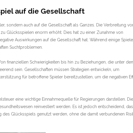
iel auf die Gesellschaft
ieler, sondern auch auf die Gesellschaft als Ganzes. Die Verbreitung vo
zu Glücksspielen enorm erhöht. Dies hat zu einer Zunahme von
negative Auswirkungen auf die Gesellschaft hat. Während einige Spiel
aften Suchtproblemen.
 Von finanziellen Schwierigkeiten bis hin zu Beziehungen, die unter d
eerend sein. Gesellschaften müssen Strategien entwickeln, um
stützung für betroffene Spieler bereitzustellen, um die negativen Ef
steuer eine wichtige Einnahmequelle für Regierungen darstellen. Di
undheitswesen reinvestiert werden. Es ist jedoch entscheidend, das
ng des Glücksspiels genutzt werden, ohne die damit verbundenen Ris