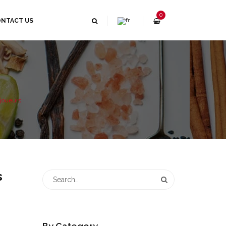
0
NTACT US
 joueurs
s