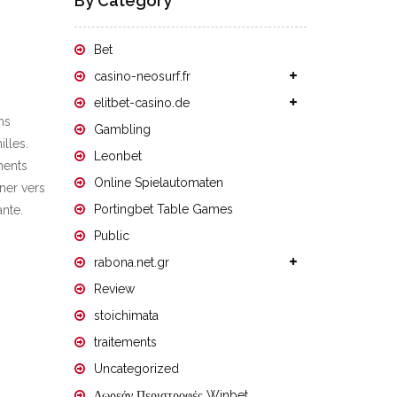
By Category
Bet
casino-neosurf.fr
elitbet-casino.de
ns
Gambling
illes.
Leonbet
ments
Online Spielautomaten
rner vers
Portingbet Table Games
nte.
Public
rabona.net.gr
Review
stoichimata
traitements
Uncategorized
Δωρεάν Περιστροφές Winbet