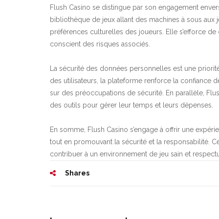
Flush Casino se distingue par son engagement envers
bibliothèque de jeux allant des machines à sous aux j
préférences culturelles des joueurs. Elle s’efforce d
conscient des risques associés.
La sécurité des données personnelles est une priorit
des utilisateurs, la plateforme renforce la confiance d
sur des préoccupations de sécurité. En parallèle, Fl
des outils pour gérer leur temps et leurs dépenses.
En somme, Flush Casino s’engage à offrir une expérie
tout en promouvant la sécurité et la responsabilité. 
contribuer à un environnement de jeu sain et respect
Shares