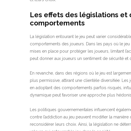
Les effets des législations et 
comportements
La législation entourant le jeu peut varier considérable
comportements des joueurs. Dans les pays où le jeu
mises en place pour protéger les joueurs, limitant l’
peut donner aux joueurs un sentiment de sécurité et de
En revanche, dans des régions où le jeu est largemen
plus permissive, attirant une clientèle diversifiée. Les
en adoptant des comportements parfois risqués, influ
dynamique peut favoriser une approche plus hédonist
Les politiques gouvernementales influencent égaleme
contre l’addiction au jeu peuvent modifier la manièr
reconsidérer leurs choix. Ainsi, la législation ne dé