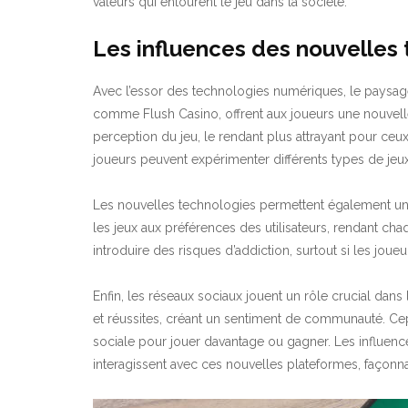
valeurs qui entourent le jeu dans la société.
Les influences des nouvelles 
Avec l’essor des technologies numériques, le paysage 
comme Flush Casino, offrent aux joueurs une nouvell
perception du jeu, le rendant plus attrayant pour ceu
joueurs peuvent expérimenter différents types de jeux
Les nouvelles technologies permettent également une
les jeux aux préférences des utilisateurs, rendant ch
introduire des risques d’addiction, surtout si les jo
Enfin, les réseaux sociaux jouent un rôle crucial dans
et réussites, créant un sentiment de communauté. Cep
sociale pour jouer davantage ou gagner. Les influence
interagissent avec ces nouvelles plateformes, façonna