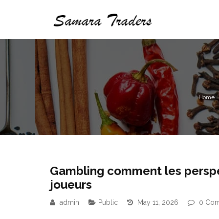
Home
Gambling comment les perspect
joueurs
admin
Public
May 11, 2026
0 Com