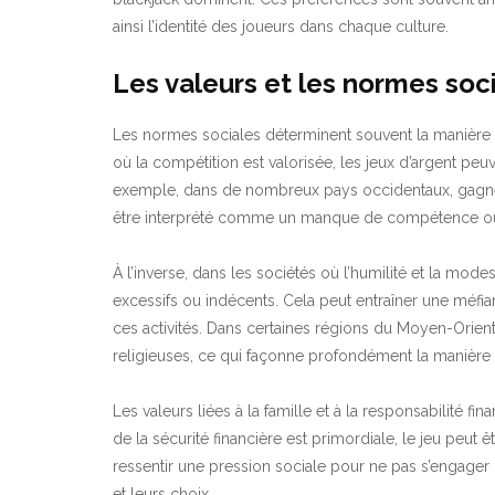
ainsi l’identité des joueurs dans chaque culture.
Les valeurs et les normes soc
Les normes sociales déterminent souvent la manière d
où la compétition est valorisée, les jeux d’argent peu
exemple, dans de nombreux pays occidentaux, gagner
être interprété comme un manque de compétence o
À l’inverse, dans les sociétés où l’humilité et la mod
excessifs ou indécents. Cela peut entraîner une méfianc
ces activités. Dans certaines régions du Moyen-Orient,
religieuses, ce qui façonne profondément la manière d
Les valeurs liées à la famille et à la responsabilité f
de la sécurité financière est primordiale, le jeu peu
ressentir une pression sociale pour ne pas s’engager 
et leurs choix.