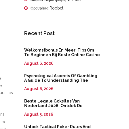
Φρουτάκια Roobet
Recent Post
Welkomstbonus En Meer: Tips Om
Te Beginnen Bij Beste Online Casino
Zonder Cruks
August 6, 2026
Psychological Aspects Of Gambling
é
A Guide To Understanding The
Effects Of Portingbet 2026
e
August 6, 2026
rs, les
Beste Legale Goksites Van
Nederland 2026: Ontdek De
Spannendste Bonussen Voor
August 5, 2026
ins
 le
Unlock Tactical Poker Rules And
nant