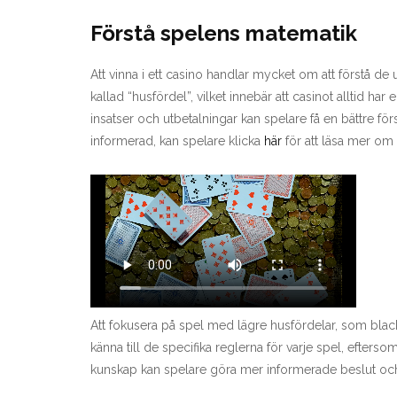
Förstå spelens matematik
Att vinna i ett casino handlar mycket om att förstå de
kallad “husfördel”, vilket innebär att casinot alltid 
insatser och utbetalningar kan spelare få en bättre för
informerad, kan spelare klicka
här
för att läsa mer om 
Att fokusera på spel med lägre husfördelar, som blackj
känna till de specifika reglerna för varje spel, efter
kunskap kan spelare göra mer informerade beslut och