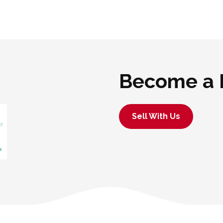
Become a 
Sell With Us