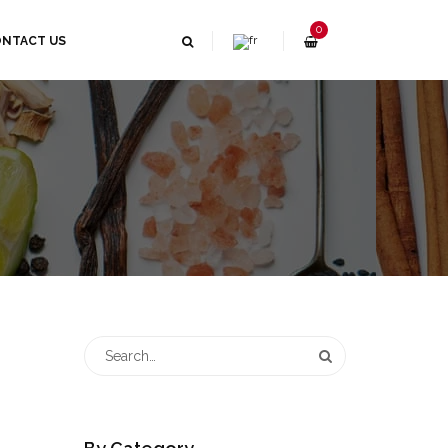
0
NTACT US