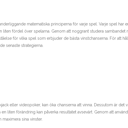
 underliggande matematiska principerna för varje spel. Varje spel har e
har en liten fördel över spelarna. Genom att noggrant studera sambandet
ståelse för vilka spel som erbjuder de bästa vinstchanserna. För att hål
de senaste strategierna.
ack eller videopoker, kan öka chanserna att vinna. Dessutom är det vik
som en liten förändring kan påverka resultatet avsevärt. Genom att anvä
 maximera sina vinster.