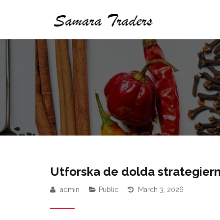
Utforska de dolda strategiern
admin
Public
March 3, 2026