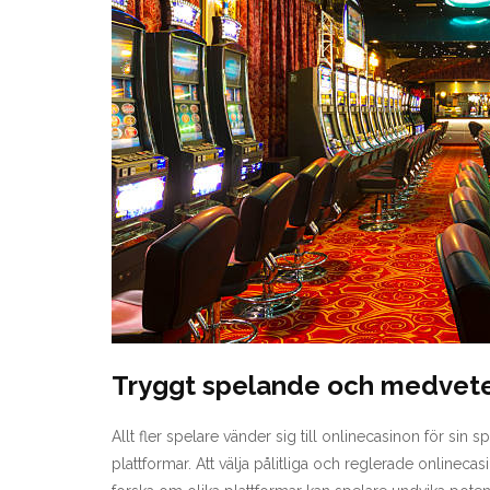
Tryggt spelande och medvete
Allt fler spelare vänder sig till onlinecasinon för sin
plattformar. Att välja pålitliga och reglerade online