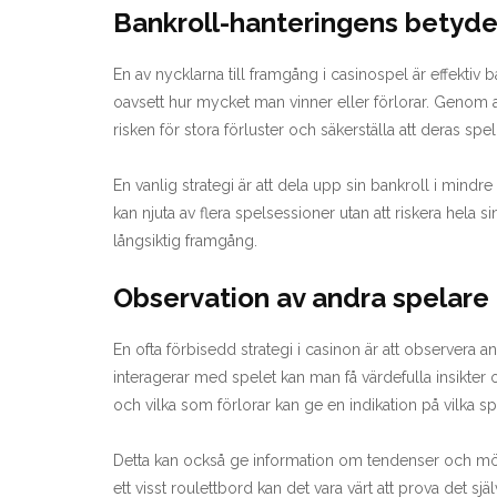
Bankroll-hanteringens betyde
En av nycklarna till framgång i casinospel är effektiv b
oavsett hur mycket man vinner eller förlorar. Genom at
risken för stora förluster och säkerställa att deras spe
En vanlig strategi är att dela upp sin bankroll i mind
kan njuta av flera spelsessioner utan att riskera hela s
långsiktig framgång.
Observation av andra spelare
En ofta förbisedd strategi i casinon är att observera
interagerar med spelet kan man få värdefulla insikter 
och vilka som förlorar kan ge en indikation på vilka sp
Detta kan också ge information om tendenser och möns
ett visst roulettbord kan det vara värt att prova det sj