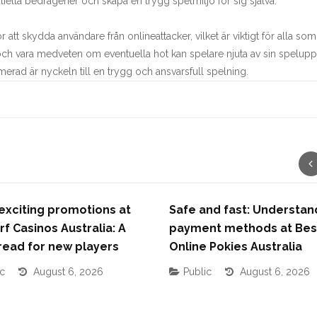
iella bedrägerier och skapa en trygg spelmiljö för sig själva.
att skydda användare från onlineattacker, vilket är viktigt för alla som
ch vara medveten om eventuella hot kan spelare njuta av sin spelupp
formerad är nyckeln till en trygg och ansvarsfull spelning.
exciting promotions at
Safe and fast: Understan
f Casinos Australia: A
payment methods at Bes
ead for new players
Online Pokies Australia
c
August 6, 2026
Public
August 6, 2026