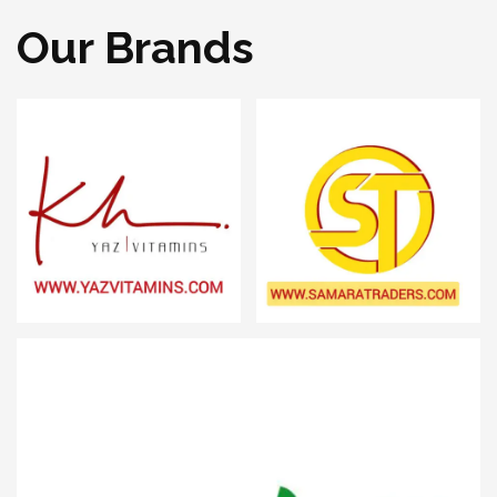
Our Brands