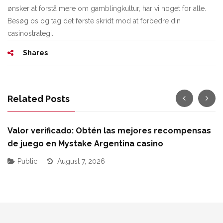
ønsker at forstå mere om gamblingkultur, har vi noget for alle.
Besøg os og tag det første skridt mod at forbedre din
casinostrategi.
Shares
Related Posts
Valor verificado: Obtén las mejores recompensas
U
de juego en Mystake Argentina casino
g
Public
August 7, 2026