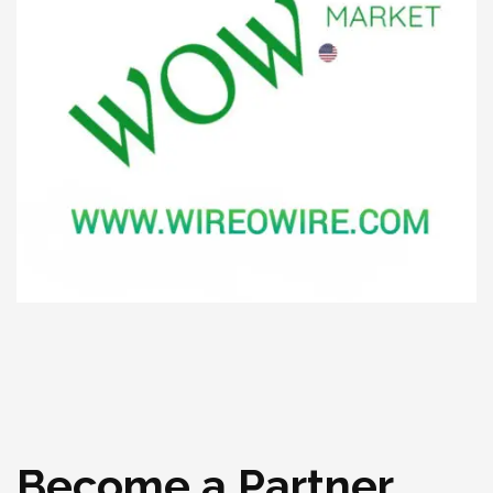
Become a Partner