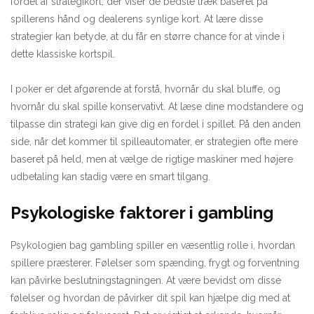
fordel af strategikort, der viser de bedste træk baseret på
spillerens hånd og dealerens synlige kort. At lære disse
strategier kan betyde, at du får en større chance for at vinde i
dette klassiske kortspil.
I poker er det afgørende at forstå, hvornår du skal bluffe, og
hvornår du skal spille konservativt. At læse dine modstandere og
tilpasse din strategi kan give dig en fordel i spillet. På den anden
side, når det kommer til spilleautomater, er strategien ofte mere
baseret på held, men at vælge de rigtige maskiner med højere
udbetaling kan stadig være en smart tilgang.
Psykologiske faktorer i gambling
Psykologien bag gambling spiller en væsentlig rolle i, hvordan
spillere præsterer. Følelser som spænding, frygt og forventning
kan påvirke beslutningstagningen. At være bevidst om disse
følelser og hvordan de påvirker dit spil kan hjælpe dig med at