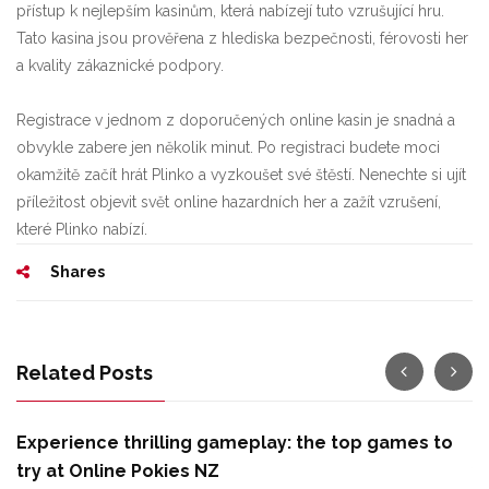
přístup k nejlepším kasinům, která nabízejí tuto vzrušující hru.
Tato kasina jsou prověřena z hlediska bezpečnosti, férovosti her
a kvality zákaznické podpory.
Registrace v jednom z doporučených online kasin je snadná a
obvykle zabere jen několik minut. Po registraci budete moci
okamžitě začít hrát Plinko a vyzkoušet své štěstí. Nenechte si ujít
příležitost objevit svět online hazardních her a zažít vzrušení,
které Plinko nabízí.
Shares
Related Posts
Experience thrilling gameplay: the top games to
O
try at Online Pokies NZ
y