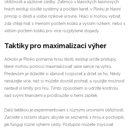
obtížnosti a sázkové částky. Zatímco v klasických kasinových
hrách existují složité systémy a počítání karet, v Plinku je hlavní
princip o štěstí a volbě rizikové úrovně. Hráči si mohou vybrat,
zda chtějí hrát s menším počtem kolíků a vyšším rizikem, nebo s
větším počtem kolíků pro více rozptýlené dopady.
Taktiky pro maximalizaci výher
Ačkoliv je Plinko primárně hrou štěstí, existují určité přístupy,
které mohou pomoci maximalizovat vaše šance na výhru.
Především je důležité si stanovit rozpočet a držet se ho. Nikdy
nesázejte více, než si můžete dovolit prohrát, a využijte možnost
nastavit si limity pro hru. Tímto způsobem si udržíte kontrolu
nad svými financemi a prodloužíte si herní zážitek.
Další taktikou je experimentování s různými úrovněmi obtížnosti.
Začněte s nižšími stupni, abyste se seznámili s hrou a pochopili,
jak fungují různé výherní cesty. Postupně můžete zvyšovat