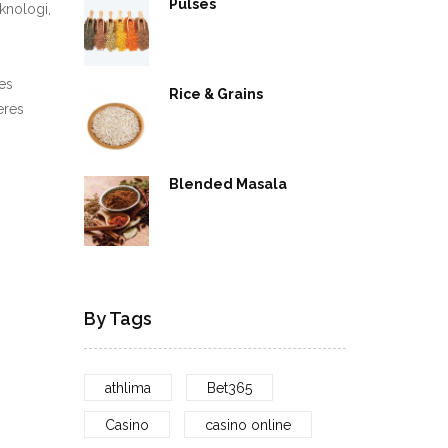
Pulses
knologi,
es
Rice & Grains
eres
Blended Masala
By Tags
athlima
Bet365
Casino
casino online