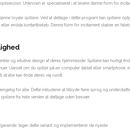
er spilsession. Unknown er specialiseret i at levere denne form for incit
nne loyale spillere. Ved at deltage i dette program kan spillere opt
 eller endda kontantbeløb. Denne form for incitament skaber en følels
lighed
 enkle og intuitive design af deres hjemmeside. Spillere kan hurtigt fin
nuer. Uanset om du spiller på en computer, tablet eller smartphone, e
, at alle kan finde deres vej rundt.
ængelig for alle. Dette inkluderer at tilbyde flere sprog og understøtte
 spillere fra hele verden at deltage uden besvær.
afgørende. tager dette seriøst og implementerer de nyeste