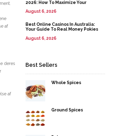
2026: How To Maximize Your
ament.
Welcome Bonuses And Rewards
August 6, 2026
jene
Best Online Casinos In Australia:
e af
Your Guide To Real Money Pokies
And Safe PayID
August 6, 2026
de deres
Best Sellers
r
Whole Spices
lse af
Ground Spices