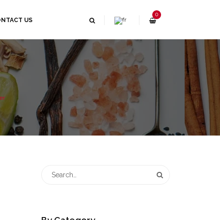
0
NTACT US
er