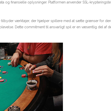
data og finansielle oplysninger. Platformen anvender SSL-krypteringste
tilbyder værktøjer, der hjælper spillere med at sætte grænser for der
eoplevelse. Dette commitment til ansvarligt spil er en væsentlig del af d