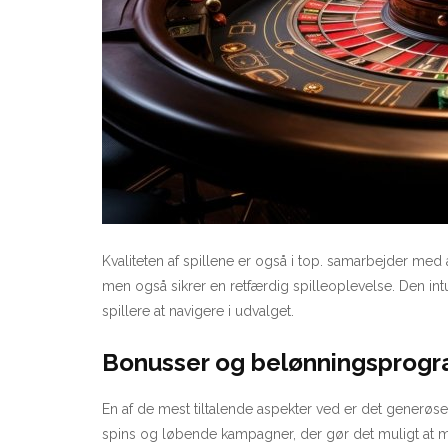
Kvaliteten af spillene er også i top. samarbejder med 
men også sikrer en retfærdig spilleoplevelse. Den in
spillere at navigere i udvalget.
Bonusser og belønningsprog
En af de mest tiltalende aspekter ved er det generøs
spins og løbende kampagner, der gør det muligt at ma