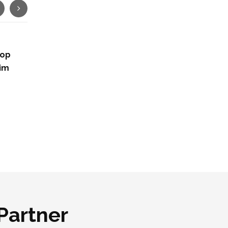
Fast Withdrawal Casinos
Best Onli
Top
Canada 2026: How to maximize
Your gui
 im
your welcome bonuses and
pokies a
rewards
Public
Public
August 6, 2026
Partner