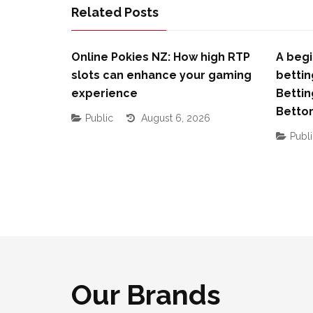
Related Posts
Online Pokies NZ: How high RTP
A begi
slots can enhance your gaming
bettin
experience
Bettin
Betto
Public
August 6, 2026
Publi
Our Brands