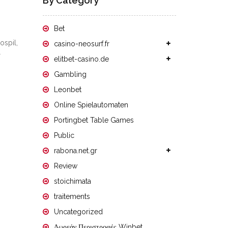
By Category
Bet
ospil,
casino-neosurf.fr
r
elitbet-casino.de
Gambling
Leonbet
Online Spielautomaten
Portingbet Table Games
Public
rabona.net.gr
Review
stoichimata
traitements
Uncategorized
Δωρεάν Περιστροφές Winbet